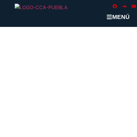
MENÚ
ETIQUETA:
#MAQUINASVSHO