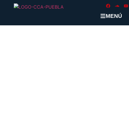
MENÚ
ETIQUETA:
#METRO