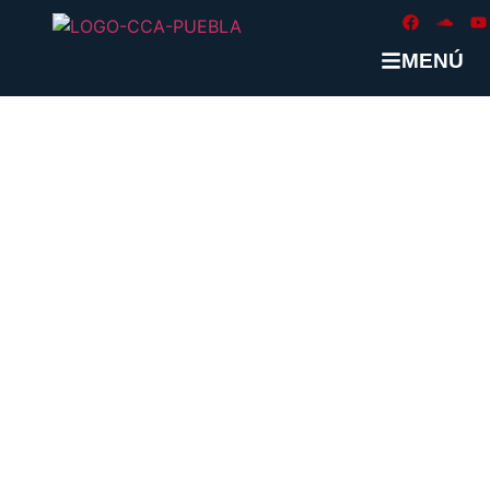
MENÚ
31 de enero de 1824: de los
derechos de libertad a los
“deseos” humanos
ADMIN CCAPUEBLA
ENERO 26, 2026
ARTÍCULOS