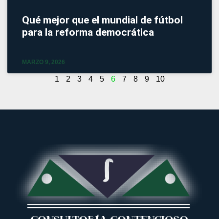
Qué mejor que el mundial de fútbol
para la reforma democrática
MARZO 9, 2026
1
2
3
4
5
6
7
8
9
10