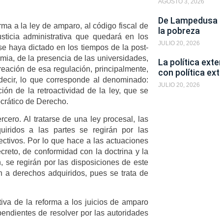
AGOSTO 3, 2026
De Lampedusa a
a a la ley de amparo, al código fiscal de
la pobreza
usticia administrativa que quedará en los
JULIO 20, 2026
e haya dictado en los tiempos de la post-
mia, de la presencia de las universidades,
La política ext
creación de esa regulación, principalmente,
con política ext
s decir, lo que corresponde al denominado:
JULIO 20, 2026
ción de la retroactividad de la ley, que se
crático de Derecho.
ercero. Al tratarse de una ley procesal, las
iridos a las partes se regirán por las
pectivos. Por lo que hace a las actuaciones
creto, de conformidad con la doctrina y la
, se regirán por las disposiciones de este
ón a derechos adquiridos, pues se trata de
ctiva de la reforma a los juicios de amparo
pendientes de resolver por las autoridades