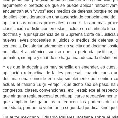
argumento o pretexto de que se puede aplicar retroactivam
encuentran aun “vivos” esos medios de defensa porque no se 
de ellos, considerando en una ausencia de conocimiento de la
aplicar esas normas procesales, como si las normas proc
clasificación o distinción en estas, incluso en el artículo terce
doctrina y la jurisprudencia de la Suprema Corte de Justicia 
nuevas leyes procesales a juicios o medios de defensa q
sentencia. Desafortunadamente, no se cita qué doctrina sosti
no falta el académico sumiso que lo pretenda justificar, l
permiten, siempre y cuando se haga una adecuada distinción o
Y es que la doctrina es muy sencilla en entender, es cuest
aplicación retroactiva de la ley procesal, cuando causa un 
doctrina seria coincide en esto, simplemente por sentido co
actual, el italiano Luigi Ferajoli, que dicho sea de paso, h
congresos, clases, convenciones, etc., establece al respecto
que ninguna regla procesal pueda aplicarse retroactivamente 
que amplían las garantías o reducen los poderes de co
inmediato, porque no vulneran la seguridad jurídica, sino que 
Un autor mexicano, Eduardo Pallares, sostiene sobre el mis