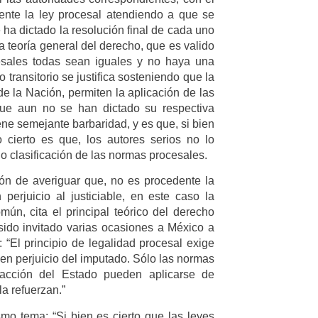
ente la ley procesal atendiendo a que se
ha dictado la resolución final de cada uno
 teoría general del derecho, que es valido
esales todas sean iguales y no haya una
ro transitorio se justifica sosteniendo que la
de la Nación, permiten la aplicación de las
ue aun no se han dictado su respectiva
ene semejante barbaridad, y es que, si bien
o cierto es que, los autores serios no lo
 clasificación de las normas procesales.
ión de averiguar que, no es procedente la
perjuicio al justiciable, en este caso la
mún, cita el principal teórico del derecho
a sido invitado varias ocasiones a México a
: “El principio de legalidad procesal exige
en perjuicio del imputado. Sólo las normas
acción del Estado pueden aplicarse de
la refuerzan.”
mo tema: “Si bien es cierto que las leyes