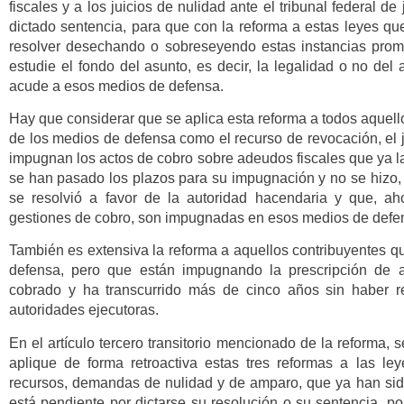
fiscales y a los juicios de nulidad ante el tribunal federal de
dictado sentencia, para que con la reforma a estas leyes q
resolver desechando o sobreseyendo estas instancias promo
estudie el fondo del asunto, es decir, la legalidad o no del
acude a esos medios de defensa.
Hay que considerar que se aplica esta reforma a todos aquell
de los medios de defensa como el recurso de revocación, el j
impugnan los actos de cobro sobre adeudos fiscales que ya l
se han pasado los plazos para su impugnación y no se hizo,
se resolvió a favor de la autoridad hacendaria y que, ah
gestiones de cobro, son impugnadas en esos medios de defens
También es extensiva la reforma a aquellos contribuyentes q
defensa, pero que están impugnando la prescripción de a
cobrado y ha transcurrido más de cinco años sin haber r
autoridades ejecutoras.
En el artículo tercero transitorio mencionado de la reforma, s
aplique de forma retroactiva estas tres reformas a las le
recursos, demandas de nulidad y de amparo, que ya han sido
está pendiente por dictarse su resolución o su sentencia, po