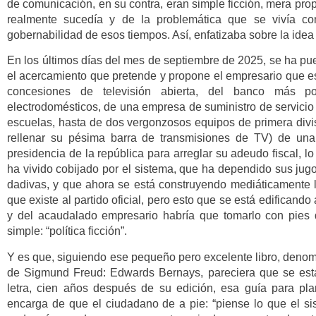
de comunicación, en su contra, eran simple ficción, mera pro
realmente sucedía y de la problemática que se vivía co
gobernabilidad de esos tiempos. Así, enfatizaba sobre la idea d
En los últimos días del mes de septiembre de 2025, se ha pu
el acercamiento que pretende y propone el empresario que es,
concesiones de televisión abierta, del banco más 
electrodomésticos, de una empresa de suministro de servicio
escuelas, hasta de dos vergonzosos equipos de primera divis
rellenar su pésima barra de transmisiones de TV) de una 
presidencia de la república para arreglar su adeudo fiscal,
ha vivido cobijado por el sistema, que ha dependido sus jug
dadivas, y que ahora se está construyendo mediáticamente l
que existe al partido oficial, pero esto que se está edificando
y del acaudalado empresario habría que tomarlo con pies
simple: “política ficción”.
Y es que, siguiendo ese pequeño pero excelente libro, denom
de Sigmund Freud: Edwards Bernays, pareciera que se está 
letra, cien años después de su edición, esa guía para p
encarga de que el ciudadano de a pie: “piense lo que el si