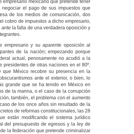
e empresario mexicano que pretende tener
ra negociar el pago de sus impuestos que
mesa de los medios de comunicación, dos
 el cobro de impuestos a dicho empresario,
 ante la falta de una verdadera oposición y
ntegrantes.
te empresario y su aparente oposición al
upantes de la nación; empezando porque
federal actual, penosamente no acudió a la
presidentes de otras naciones en el 80º.
e que México recobre su presencia en la
scurantismos ante el exterior, o bien, lo
más grande que se ha tenido en México en
s de la marina, o el caso de la corrupción
ción, también, el problema con el aumento
l caso de los once años sin resultado de la
retos de reformas constitucionales, las 28
e están modificando el sistema jurídico
l del presupuesto de egresos y la ley de
 de la federación que pretende criminalizar