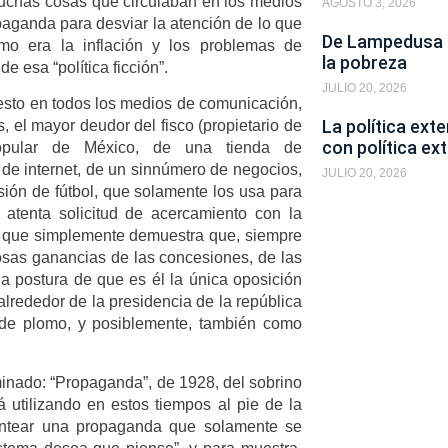
 muchas cosas que circulaban en los medios
AGOSTO 3, 2026
paganda para desviar la atención de lo que
De Lampedusa a
mo era la inflación y los problemas de
la pobreza
e esa “política ficción”.
JULIO 20, 2026
esto en todos los medios de comunicación,
La política ext
 el mayor deudor del fisco (propietario de
con política ext
popular de México, de una tienda de
 de internet, de un sinnúmero de negocios,
JULIO 20, 2026
ión de fútbol, que solamente los usa para
atenta solicitud de acercamiento con la
 lo que simplemente demuestra que, siempre
osas ganancias de las concesiones, de las
a postura de que es él la única oposición
 alrededor de la presidencia de la república
 de plomo, y posiblemente, también como
inado: “Propaganda”, de 1928, del sobrino
utilizando en estos tiempos al pie de la
lantear una propaganda que solamente se