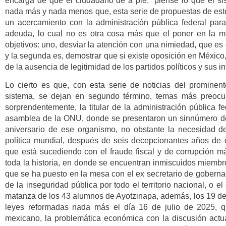
encarga de que el ciudadano de a pie: “piense lo que el si
nada más y nada menos que, esta serie de propuestas de est
un acercamiento con la administración pública federal pa
adeuda, lo cual no es otra cosa más que el poner en la 
objetivos: uno, desviar la atención con una nimiedad, que es
y la segunda es, demostrar que si existe oposición en México,
de la ausencia de legitimidad de los partidos políticos y sus i
Lo cierto es que, con esta serie de noticias del prominen
sistema, se dejan en segundo término, temas más preoc
sorprendentemente, la titular de la administración pública 
asamblea de la ONU, donde se presentaron un sinnúmero de 
aniversario de ese organismo, no obstante la necesidad d
política mundial, después de seis decepcionantes años de ob
que está sucediendo con el fraude fiscal y de corrupción 
toda la historia, en donde se encuentran inmiscuidos miembro
que se ha puesto en la mesa con el ex secretario de goberna
de la inseguridad pública por todo el territorio nacional, o e
matanza de los 43 alumnos de Ayotzinapa, además, los 19 dec
leyes reformadas nada más el día 16 de julio de 2025, qu
mexicano, la problemática económica con la discusión actua