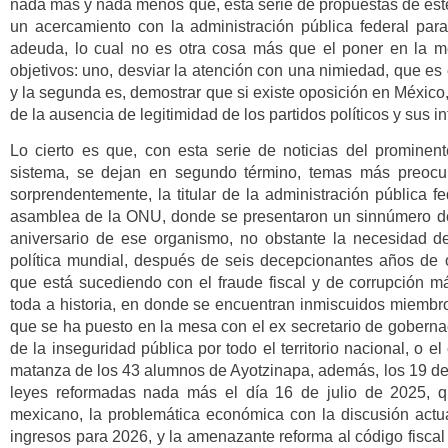
nada más y nada menos que, esta serie de propuestas de est
un acercamiento con la administración pública federal pa
adeuda, lo cual no es otra cosa más que el poner en la 
objetivos: uno, desviar la atención con una nimiedad, que es
y la segunda es, demostrar que si existe oposición en México,
de la ausencia de legitimidad de los partidos políticos y sus i
Lo cierto es que, con esta serie de noticias del prominen
sistema, se dejan en segundo término, temas más preoc
sorprendentemente, la titular de la administración pública 
asamblea de la ONU, donde se presentaron un sinnúmero de 
aniversario de ese organismo, no obstante la necesidad d
política mundial, después de seis decepcionantes años de ob
que está sucediendo con el fraude fiscal y de corrupción 
toda a historia, en donde se encuentran inmiscuidos miembro
que se ha puesto en la mesa con el ex secretario de goberna
de la inseguridad pública por todo el territorio nacional, o e
matanza de los 43 alumnos de Ayotzinapa, además, los 19 dec
leyes reformadas nada más el día 16 de julio de 2025, qu
mexicano, la problemática económica con la discusión actua
ingresos para 2026, y la amenazante reforma al código fiscal