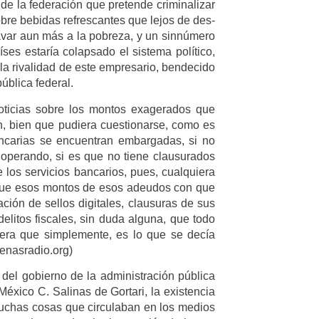
 de la federación que pretende criminalizar
obre bebidas refrescantes que lejos de des-
ravar aun más a la pobreza, y un sinnúmero
es estaría colapsado el sistema político,
la rivalidad de este empresario, bendecido
ública federal.
noticias sobre los montos exagerados que
n, bien que pudiera cuestionarse, como es
ncarias se encuentran embargadas, si no
operando, si es que no tiene clausurados
los servicios bancarios, pues, cualquiera
 que esos montos de esos adeudos con que
ión de sellos digitales, clausuras de sus
elitos fiscales, sin duda alguna, que todo
iera que simplemente, es lo que se decía
menasradio.org)
 del gobierno de la administración pública
México C. Salinas de Gortari, la existencia
 muchas cosas que circulaban en los medios