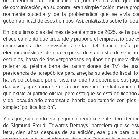
de la denominada: “política-ficción”, donde enfatizaba que,
de comunicación, en su contra, eran simple ficción, mera pro
realmente sucedía y de la problemática que se vivía co
gobernabilidad de esos tiempos. Así, enfatizaba sobre la idea d
En los últimos días del mes de septiembre de 2025, se ha pu
el acercamiento que pretende y propone el empresario que es,
concesiones de televisión abierta, del banco más 
electrodomésticos, de una empresa de suministro de servicio
escuelas, hasta de dos vergonzosos equipos de primera divis
rellenar su pésima barra de transmisiones de TV) de una 
presidencia de la república para arreglar su adeudo fiscal,
ha vivido cobijado por el sistema, que ha dependido sus jug
dadivas, y que ahora se está construyendo mediáticamente l
que existe al partido oficial, pero esto que se está edificando
y del acaudalado empresario habría que tomarlo con pies
simple: “política ficción”.
Y es que, siguiendo ese pequeño pero excelente libro, denom
de Sigmund Freud: Edwards Bernays, pareciera que se está 
letra, cien años después de su edición, esa guía para p