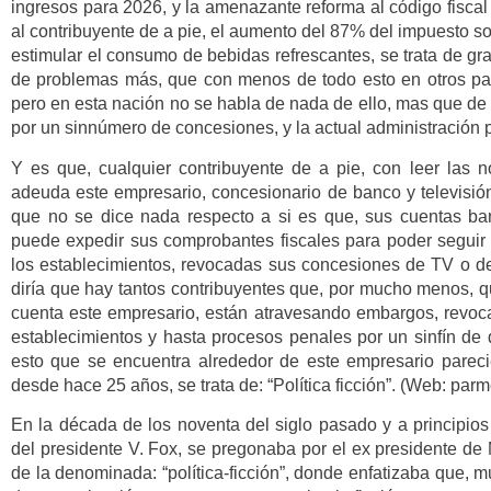
ingresos para 2026, y la amenazante reforma al código fiscal
al contribuyente de a pie, el aumento del 87% del impuesto s
estimular el consumo de bebidas refrescantes, se trata de g
de problemas más, que con menos de todo esto en otros país
pero en esta nación no se habla de nada de ello, mas que de 
por un sinnúmero de concesiones, y la actual administración p
Y es que, cualquier contribuyente de a pie, con leer las 
adeuda este empresario, concesionario de banco y televisió
que no se dice nada respecto a si es que, sus cuentas ba
puede expedir sus comprobantes fiscales para poder seguir 
los establecimientos, revocadas sus concesiones de TV o de 
diría que hay tantos contribuyentes que, por mucho menos,
cuenta este empresario, están atravesando embargos, revocac
establecimientos y hasta procesos penales por un sinfín de d
esto que se encuentra alrededor de este empresario parec
desde hace 25 años, se trata de: “Política ficción”. (Web: par
En la década de los noventa del siglo pasado y a principios
del presidente V. Fox, se pregonaba por el ex presidente de 
de la denominada: “política-ficción”, donde enfatizaba que,