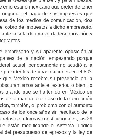
stema desea que piense”, y para muestra,
e empresario mexicano que pretende tener
ra negociar el pago de sus impuestos que
mesa de los medios de comunicación, dos
 el cobro de impuestos a dicho empresario,
 ante la falta de una verdadera oposición y
ntegrantes.
te empresario y su aparente oposición al
upantes de la nación; empezando porque
federal actual, penosamente no acudió a la
presidentes de otras naciones en el 80º.
e que México recobre su presencia en la
scurantismos ante el exterior, o bien, lo
más grande que se ha tenido en México en
s de la marina, o el caso de la corrupción
ción, también, el problema con el aumento
l caso de los once años sin resultado de la
retos de reformas constitucionales, las 28
e están modificando el sistema jurídico
l del presupuesto de egresos y la ley de