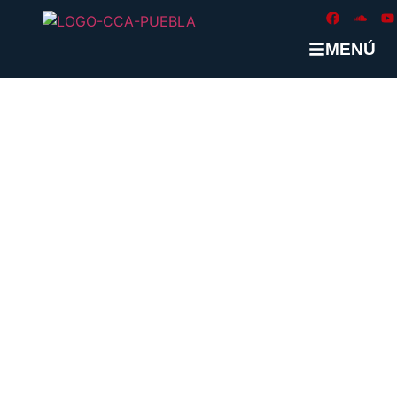
MENÚ
2026: Asfixiar contribuyentes
ADMIN CCAPUEBLA
OCTUBRE 27, 2025
ARTÍCULOS