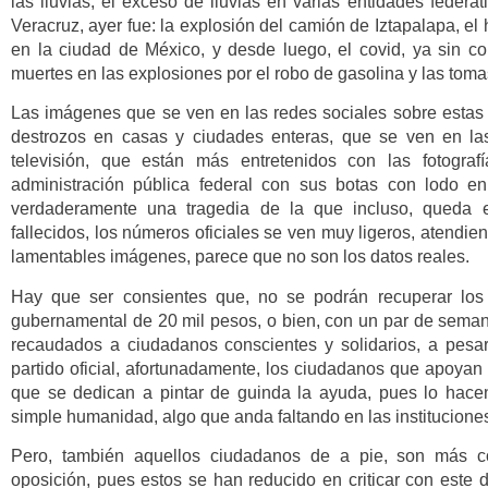
las lluvias, el exceso de lluvias en varias entidades federat
Veracruz, ayer fue: la explosión del camión de Iztapalapa, el
en la ciudad de México, y desde luego, el covid, ya sin c
muertes en las explosiones por el robo de gasolina y las toma
Las imágenes que se ven en las redes sociales sobre estas i
destrozos en casas y ciudades enteras, que se ven en la
televisión, que están más entretenidos con las fotograf
administración pública federal con sus botas con lodo e
verdaderamente una tragedia de la que incluso, queda
fallecidos, los números oficiales se ven muy ligeros, atendi
lamentables imágenes, parece que no son los datos reales.
Hay que ser consientes que, no se podrán recuperar los
gubernamental de 20 mil pesos, o bien, con un par de seman
recaudados a ciudadanos conscientes y solidarios, a pesar
partido oficial, afortunadamente, los ciudadanos que apoya
que se dedican a pintar de guinda la ayuda, pues lo hace
simple humanidad, algo que anda faltando en las institucion
Pero, también aquellos ciudadanos de a pie, son más con
oposición, pues estos se han reducido en criticar con este 