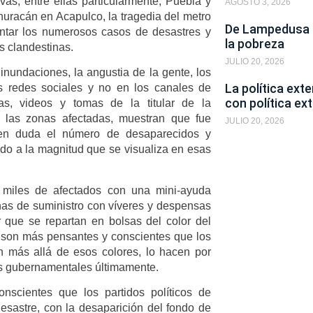
ivas, entre ellas particularmente, Puebla y
AGOSTO 3, 2026
 huracán en Acapulco, la tragedia del metro
De Lampedusa a
ontar los numerosos casos de desastres y
la pobreza
s clandestinas.
JULIO 20, 2026
nundaciones, la angustia de la gente, los
La política ext
s redes sociales y no en los canales de
con política ext
ías, videos y tomas de la titular de la
n las zonas afectadas, muestran que fue
JULIO 20, 2026
 en duda el número de desaparecidos y
endo a la magnitud que se visualiza en esas
 miles de afectados con una mini-ayuda
as de suministro con víveres y despensas
 que se repartan en bolsas del color del
n son más pensantes y conscientes que los
n más allá de esos colores, lo hacen por
es gubernamentales últimamente.
scientes que los partidos políticos de
desastre, con la desaparición del fondo de