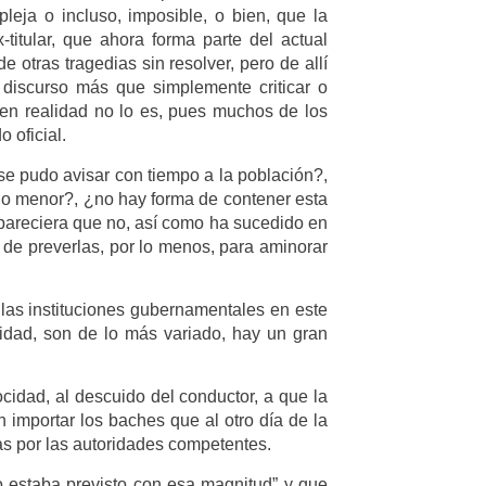
leja o incluso, imposible, o bien, que la
titular, que ahora forma parte del actual
 otras tragedias sin resolver, pero de allí
o discurso más que simplemente criticar o
en realidad no lo es, pues muchos de los
 oficial.
se pudo avisar con tiempo a la población?,
ido menor?, ¿no hay forma de contener esta
 pareciera que no, así como ha sucedido en
a de preverlas, por lo menos, para aminorar
 las instituciones gubernamentales en este
cidad, son de lo más variado, hay un gran
ocidad, al descuido del conductor, a que la
importar los baches que al otro día de la
as por las autoridades competentes.
o estaba previsto con esa magnitud” y que