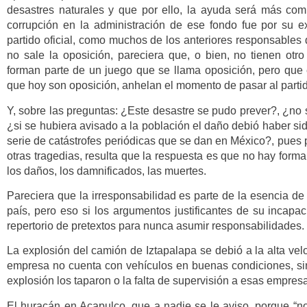
desastres naturales y que por ello, la ayuda será más comp
corrupción en la administración de ese fondo fue por su ex-
partido oficial, como muchos de los anteriores responsables de
no sale la oposición, pareciera que, o bien, no tienen otr
forman parte de un juego que se llama oposición, pero que 
que hoy son oposición, anhelan el momento de pasar al partido
Y, sobre las preguntas: ¿Este desastre se pudo prever?, ¿no 
¿si se hubiera avisado a la población el daño debió haber s
serie de catástrofes periódicas que se dan en México?, pues
otras tragedias, resulta que la respuesta es que no hay form
los daños, los damnificados, las muertes.
Pareciera que la irresponsabilidad es parte de la esencia de
país, pero eso si los argumentos justificantes de su incapa
repertorio de pretextos para nunca asumir responsabilidades.
La explosión del camión de Iztapalapa se debió a la alta vel
empresa no cuenta con vehículos en buenas condiciones, sin 
explosión los taparon o la falta de supervisión a esas empres
El huracán en Acapulco, que a nadie se le aviso, porque “n