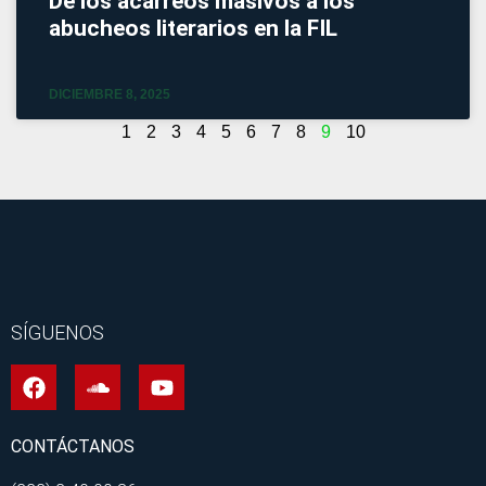
De los acarreos masivos a los
abucheos literarios en la FIL
DICIEMBRE 8, 2025
1
2
3
4
5
6
7
8
9
10
SÍGUENOS
CONTÁCTANOS