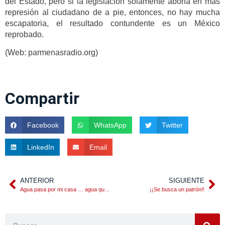
del Estado, pero si la legislación solamente abona en más
represión al ciudadano de a pie, entonces, no hay mucha
escapatoria, el resultado contundente es un México
reprobado.
(Web: parmenasradio.org)
Compartir
Facebook
WhatsApp
Twitter
LinkedIn
Email
ANTERIOR
SIGUIENTE
Agua pasa por mi casa … agua que no has de beber…
¡¡Se busca un patrón!!