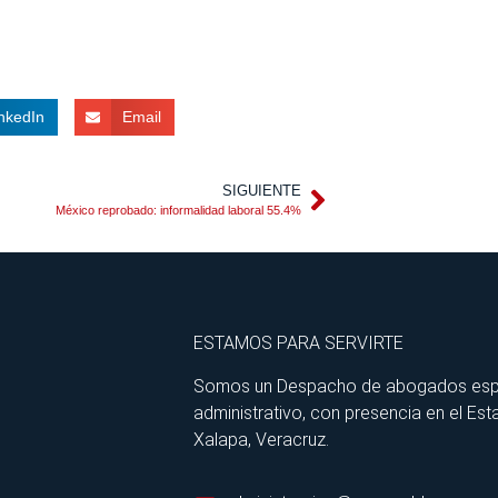
nkedIn
Email
SIGUIENTE
México reprobado: informalidad laboral 55.4%
ESTAMOS PARA SERVIRTE
Somos un Despacho de abogados especia
administrativo, con presencia en el Est
Xalapa, Veracruz.