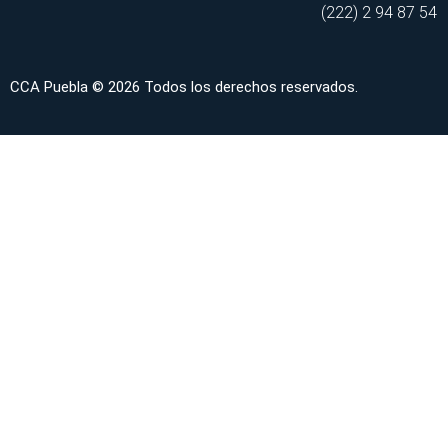
(222) 2 94 87 54
CCA Puebla © 2026 Todos los derechos reservados.
INICIO
SERVICIOS
CONSULTAS EN LÍNEA
ARTÍCULOS
HABLEMOS DE DERECHO
SEMINARIOS