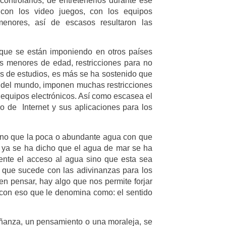
controlarlos, de entretenerlos durante ese
 con los video juegos, con los equipos
enores, así de escasos resultaron las
que se están imponiendo en otros países
os menores de edad, restricciones para no
os de estudios, es más se ha sostenido que
s del mundo, imponen muchas restricciones
s equipos electrónicos. Así como escasea el
o de Internet y sus aplicaciones para los
sino que la poca o abundante agua con que
o, ya se ha dicho que el agua de mar se ha
iente el acceso al agua sino que esta sea
mo que sucede con las adivinanzas para los
cen pensar, hay algo que nos permite forjar
a con eso que le denomina como: el sentido
ñanza, un pensamiento o una moraleja, se