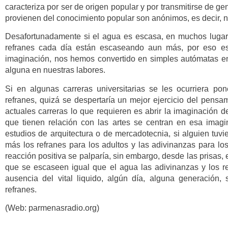
caracteriza por ser de origen popular y por transmitirse de 
provienen del conocimiento popular son anónimos, es decir, no
Desafortunadamente si el agua es escasa, en muchos lugare
refranes cada día están escaseando aun más, por eso e
imaginación, nos hemos convertido en simples autómatas en 
alguna en nuestras labores.
Si en algunas carreras universitarias se les ocurriera p
refranes, quizá se despertaría un mejor ejercicio del pens
actuales carreras lo que requieren es abrir la imaginación d
que tienen relación con las artes se centran en esa imag
estudios de arquitectura o de mercadotecnia, si alguien tuvi
más los refranes para los adultos y las adivinanzas para 
reacción positiva se palparía, sin embargo, desde las prisas, e
que se escaseen igual que el agua las adivinanzas y los 
ausencia del vital liquido, algún día, alguna generación,
refranes.
(Web: parmenasradio.org)