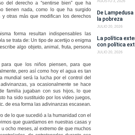
AGOSTO 3, 2026
o del derecho a “sentirse bien” que ha
no tienen nada, como lo que ha surgido
De Lampedusa a
s y otras más que modifican los derechos
la pobreza
JULIO 20, 2026
isma forma resultan indispensables las
La política ext
a se trata de: Un tipo de acertijo o enigma
con política ext
scribe algo objeto, animal, fruta, persona
JULIO 20, 2026
n para que los niños piensen, para que
lmente, pero así como hoy el agua es tan
a mundial será la lucha por el control del
adivinanzas, ya ocasionalmente se hace
e familia jugaban con sus hijos, lo que
o ha sido sustituido por los video juegos,
 etc. de esa forma las adivinanzas escasean.
o de lo que sucedió a la humanidad con el
tuvimos que guardarnos en nuestras casas y
is u ocho meses, al extremo de que muchos