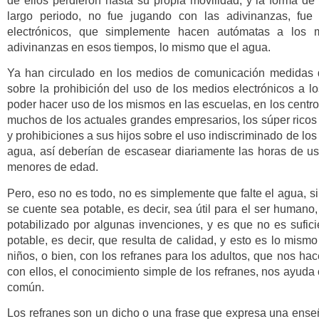
de ellos perdieron hasta su propia movilidad, y la forma de 
largo periodo, no fue jugando con las adivinanzas, fue
electrónicos, que simplemente hacen autómatas a los m
adivinanzas en esos tiempos, lo mismo que el agua.
Ya han circulado en los medios de comunicación medidas 
sobre la prohibición del uso de los medios electrónicos a l
poder hacer uso de los mismos en las escuelas, en los centr
muchos de los actuales grandes empresarios, los súper rico
y prohibiciones a sus hijos sobre el uso indiscriminado de lo
agua, así deberían de escasear diariamente las horas de us
menores de edad.
Pero, eso no es todo, no es simplemente que falte el agua, 
se cuente sea potable, es decir, sea útil para el ser human
potabilizado por algunas invenciones, y es que no es sufic
potable, es decir, que resulta de calidad, y esto es lo mis
niños, o bien, con los refranes para los adultos, que nos ha
con ellos, el conocimiento simple de los refranes, nos ayud
común.
Los refranes son un dicho o una frase que expresa una ense