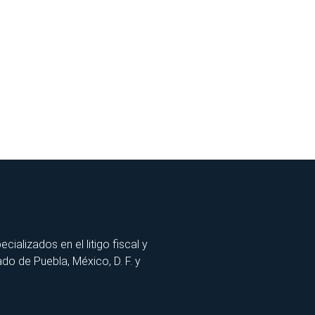
lizados en el litigo fiscal y
ado de Puebla, México, D. F. y