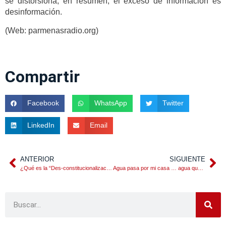
se distorsiona, en resumen, el exceso de información es
desinformación.
(Web: parmenasradio.org)
Compartir
Facebook
WhatsApp
Twitter
LinkedIn
Email
ANTERIOR
SIGUIENTE
¿Qué es la “Des-constitucionalización”?
Agua pasa por mi casa … agua que no has de beber…