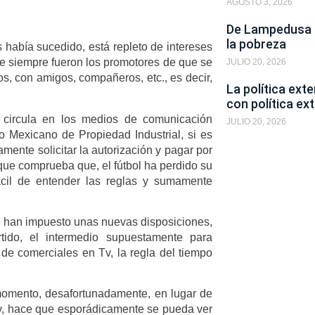
AGOSTO 3, 2026
De Lampedusa a
la pobreza
 había sucedido, está repleto de intereses
que siempre fueron los promotores de que se
JULIO 20, 2026
pos, con amigos, compañeros, etc., es decir,
La política ext
con política ext
circula en los medios de comunicación
JULIO 20, 2026
to Mexicano de Propiedad Industrial, si es
amente solicitar la autorización y pagar por
 que comprueba que, el fútbol ha perdido su
fácil de entender las reglas y sumamente
se han impuesto unas nuevas disposiciones,
tido, el intermedio supuestamente para
de comerciales en Tv, la regla del tiempo
l momento, desafortunadamente, en lugar de
 Tv, hace que esporádicamente se pueda ver