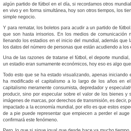
algún partido de fútbol en el día, si recordamos otros mundial
en vivo y en forma simultánea, hoy son otros tiempos, los ti
simple negocio.
Y para rematar, los boletos para acudir a un partido de fútb
que son hasta irrisorios. En los medios de comunicación 
llenando los estadios en el inicio del mundial, además que l
los datos del número de personas que están acudiendo a los 
Una de las razones de tratarse el fútbol, el deporte mundial
un estadio eran sumamente económicos, hoy eso es algo que 
Todo esto que se ha estado visualizando, apenas iniciando 
ha modificado el capitalismo a lo largo de los años en 
capitalismo meramente consumista, depredador y especulativ
producir, sino por especular sobre el valor de los bienes y
imágenes de marcas, por derechos de transmisión, es decir, p
impactado a la economía mundial, por ello es que estos espe
de a pie puede representar que empiecen a perder el auge q
confirmará este fenómeno.
Pero, lo que si sigue igual que desde hace ya mucho tiempo, l