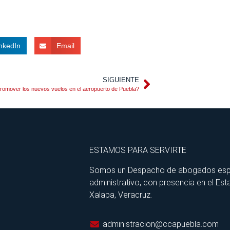
nkedIn
Email
SIGUIENTE
omover los nuevos vuelos en el aeropuerto de Puebla?
ESTAMOS PARA SERVIRTE
Somos un Despacho de abogados especia
administrativo, con presencia en el Est
Xalapa, Veracruz.
administracion@ccapuebla.com