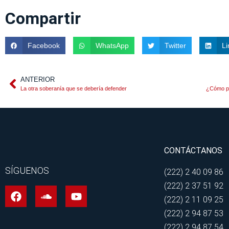
Compartir
Facebook
WhatsApp
Twitter
Li
ANTERIOR
La otra soberanía que se debería defender
¿Cómo pr
CONTÁCTANOS
SÍGUENOS
(222) 2 40 09 86
(222) 2 37 51 92
(222) 2 11 09 25
(222) 2 94 87 53
(222) 2 94 87 54