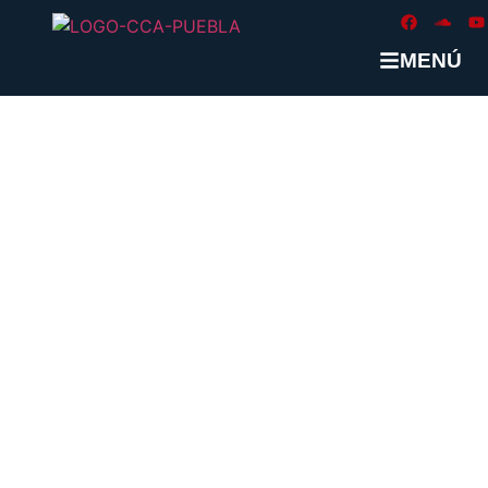
MENÚ
Se fue el autor del pensamiento
complejo: Edgar Morin
ADMIN CCAPUEBLA
JUNIO 8, 2026
ARTÍCULOS