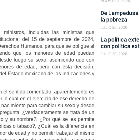
AGOSTO 3, 2026
De Lampedusa a
la pobreza
JULIO 20, 2026
ministros, incluidas las ministras que
La política ext
titucional del 15 de septiembre de 2024,
con política ext
 Derechos Humanos, para que se obligue al
tiendo que los menores de edad puedan
JULIO 20, 2026
 desde luego su sexo, asumiendo que con
enores de edad, pero con esta decisión,
e del Estado mexicano de las indicaciones y
 en el sentido comentado, aparentemente es
r lo cual en el ejercicio de ese derecho de
de nacimiento para cambiar su sexo y desde
 pregunta: ¿verdaderamente se trata de un
xo y su nombre?, ¿Por qué se les permite
licas o tabaco?, ¿Cuál es la diferencia en
or de edad y no permitir trabajar el mismo
ir un vehiculo o motocicleta, o ver una