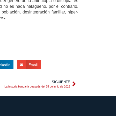
del genero de la anti-utopia o distopía, es
ad no es nada halagüeño, por el contrario,
población, desintegración familiar, hiper-
rsal.
nkedIn
Email
SIGUIENTE
La historia bancaria después del 25 de junio de 2025