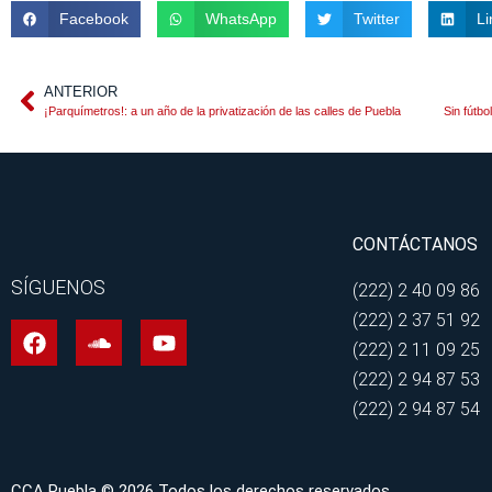
Facebook
WhatsApp
Twitter
Li
ANTERIOR
¡Parquímetros!: a un año de la privatización de las calles de Puebla
Sin fútbo
CONTÁCTANOS
SÍGUENOS
(222) 2 40 09 86
(222) 2 37 51 92
(222) 2 11 09 25
(222) 2 94 87 53
(222) 2 94 87 54
CCA Puebla © 2026 Todos los derechos reservados.