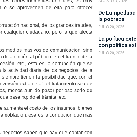
ades correspondientes entonces, es muy
AGOSTO 3, 2026
n o se aprovechen de ella para ofrecer
De Lampedusa a
la pobreza
orrupción nacional, de los grandes fraudes,
JULIO 20, 2026
 cualquier ciudadano, pero la que afecta
La política ext
con política ext
los medios masivos de comunicación, sino
JULIO 20, 2026
a de atención al público, en el tramite de la
ncesión, etc., esta es la corrupción que se
la actividad diaria de los negocios, de la
iempre tienen la posibilidad que, con el
nversión extranjera”, el tratamiento sea de
osas, menos aun de pasar por esa serie de
ue pase rápido el trámite, etc.
ue aumenta el costo de los insumos, bienes
e la población, esa es la corrupción que más
s negocios saben que hay que contar con