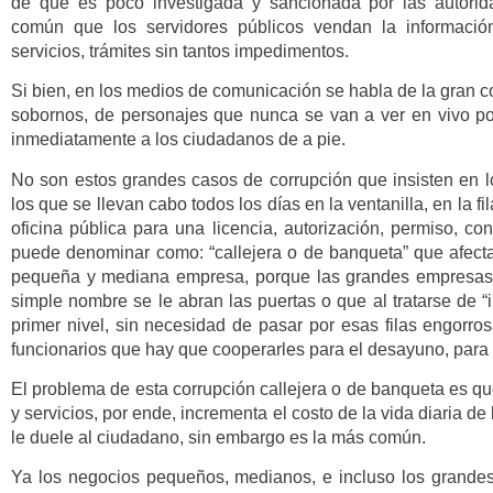
de que es poco investigada y sancionada por las autorid
común que los servidores públicos vendan la informació
servicios, trámites sin tantos impedimentos.
Si bien, en los medios de comunicación se habla de la gran c
sobornos, de personajes que nunca se van a ver en vivo por
inmediatamente a los ciudadanos de a pie.
No son estos grandes casos de corrupción que insisten en 
los que se llevan cabo todos los días en la ventanilla, en la fil
oficina pública para una licencia, autorización, permiso, co
puede denominar como: “callejera o de banqueta” que afecta 
pequeña y mediana empresa, porque las grandes empresas s
simple nombre se le abran las puertas o que al tratarse de “i
primer nivel, sin necesidad de pasar por esas filas engorr
funcionarios que hay que cooperarles para el desayuno, para q
El problema de esta corrupción callejera o de banqueta es q
y servicios, por ende, incrementa el costo de la vida diaria d
le duele al ciudadano, sin embargo es la más común.
Ya los negocios pequeños, medianos, e incluso los grande